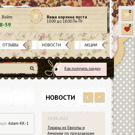
0
Войти
Ваша корзина пуста
10:00 до 18:00 Пн-Пт
58-59
0
ОТЗЫВЫ
НОВОСТИ
АКЦИИ
Как получить скидку
Найти
НОВОСТИ
Previous
Next
24.08.2022
кул:
Adam-КК-1
Товары из Европы и
Америки по предзаказам