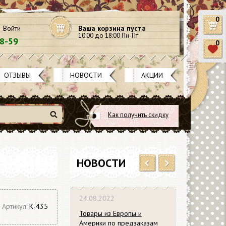
0
Войти
Ваша корзина пуста
10:00 до 18:00 Пн-Пт
58-59
0
ОТЗЫВЫ
НОВОСТИ
АКЦИИ
Как получить скидку
Найти
НОВОСТИ
Previous
Next
24.08.2022
Артикул:
К-435
Товары из Европы и
Америки по предзаказам