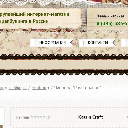
рупнейший интернет-магазин
Личный кабинет
крапбукинга в России
8 (343) 383-
ИНФОРМАЦИЯ
КОНТАКТЫ
орд, шейкеры
/
Чипборд
/
Чипборд "Рамка-панно"
Katrin Craft
Рейтинг
( 0 )