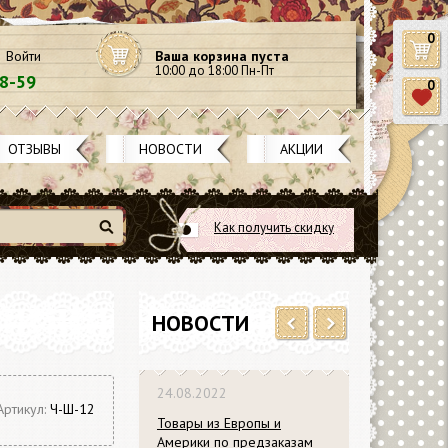
0
Войти
Ваша корзина пуста
10:00 до 18:00 Пн-Пт
58-59
0
ОТЗЫВЫ
НОВОСТИ
АКЦИИ
Как получить скидку
Найти
НОВОСТИ
Previous
Next
24.08.2022
Артикул:
Ч-Ш-12
Товары из Европы и
Америки по предзаказам