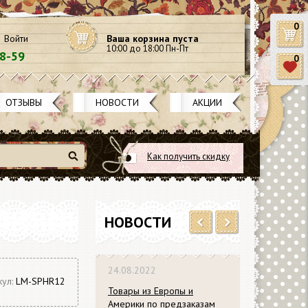
0
Войти
Ваша корзина пуста
10:00 до 18:00 Пн-Пт
58-59
0
ОТЗЫВЫ
НОВОСТИ
АКЦИИ
Как получить скидку
Найти
НОВОСТИ
Previous
Next
24.08.2022
кул:
LM-SPHR12
Товары из Европы и
Америки по предзаказам