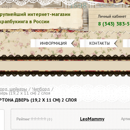
рупнейший интернет-магазин
Личный кабинет
крапбукинга в России
8 (343) 383-
ИНФОРМАЦИЯ
КОНТАКТЫ
орд, шейкеры
/
Чипборд
/
рь (19,2 х 11 см) 2 слоя
ОНА ДВЕРЬ (19,2 Х 11 СМ) 2 СЛОЯ
LeoMammy
Арти
Рейтинг
( 0 )