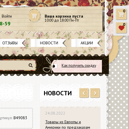
0
Войти
Ваша корзина пуста
10:00 до 18:00 Пн-Пт
58-59
0
ОТЗЫВЫ
НОВОСТИ
АКЦИИ
Как получить скидку
Найти
НОВОСТИ
Previous
Next
24.08.2022
ртикул:
В49083
Товары из Европы и
Америки по предзаказам