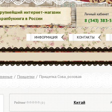
рупнейший интернет-магазин
Личный кабинет
крапбукинга в России
8 (343) 383-
ИНФОРМАЦИЯ
КОНТАКТЫ
вянные
/
Прищепки
/
Прищепка Сова, розовая
Китай
А
Рейтинг
( 0 )