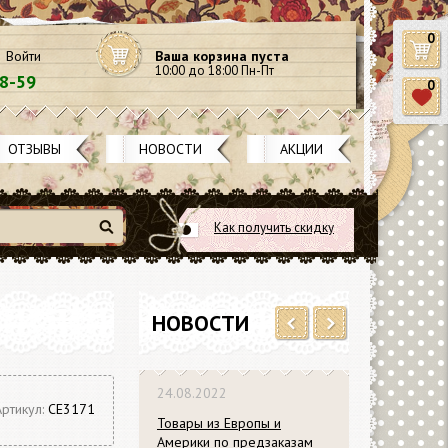
0
Войти
Ваша корзина пуста
10:00 до 18:00 Пн-Пт
58-59
0
ОТЗЫВЫ
НОВОСТИ
АКЦИИ
Как получить скидку
Найти
НОВОСТИ
Previous
Next
24.08.2022
Артикул:
СЕ3171
Товары из Европы и
Америки по предзаказам