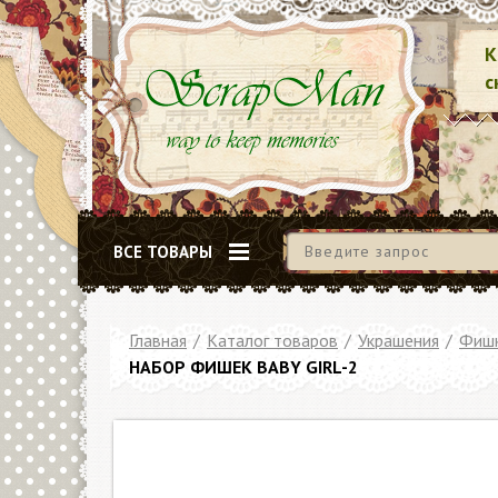
К
с
ВСЕ ТОВАРЫ
Главная
/
Каталог товаров
/
Украшения
/
Фишк
НАБОР ФИШЕК BABY GIRL-2