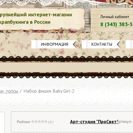
рупнейший интернет-магазин
Личный кабинет
крапбукинга в России
8 (343) 383-
ИНФОРМАЦИЯ
КОНТАКТЫ
и, топсы
/
Набор фишек Baby Girl-2
Арт-студия "ПроСвет"
Артикул:
Рейтинг
( 0 )