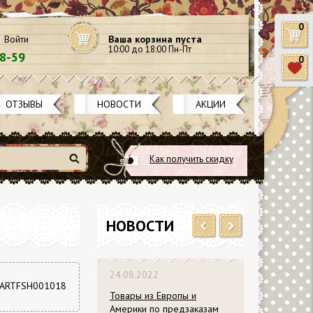
0
Войти
Ваша корзина пуста
10:00 до 18:00 Пн-Пт
58-59
0
ОТЗЫВЫ
НОВОСТИ
АКЦИИ
Как получить скидку
Найти
НОВОСТИ
Previous
Next
24.08.2022
ARTFSH001018
Товары из Европы и
Америки по предзаказам