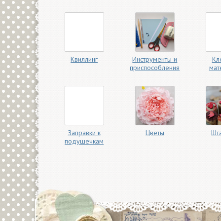
Квиллинг
Инструменты и
Кл
приспособления
мат
Заправки к
Цветы
Шт
подушечкам