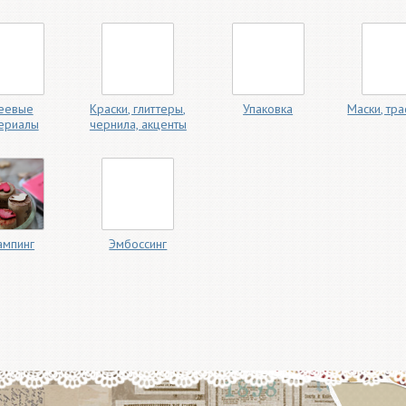
еевые
Краски, глиттеры,
Упаковка
Маски, тр
ериалы
чернила, акценты
ампинг
Эмбоссинг