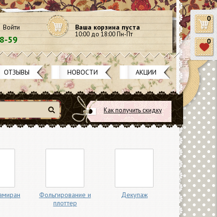
0
Войти
Ваша корзина пуста
10:00 до 18:00 Пн-Пт
58-59
0
ОТЗЫВЫ
НОВОСТИ
АКЦИИ
Как получить скидку
Найти
амиран
Фольгирование и
Декупаж
плоттер