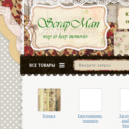
К
с
ВСЕ ТОВАРЫ
Бумага
Ежедневники,
Загот
планинги
аль
бло