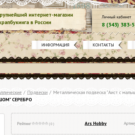
рупнейший интернет-магазин
Личный кабинет
крапбукинга в России
8 (343) 383-
ИНФОРМАЦИЯ
КОНТАКТЫ
ллические
/
Подвески
/
Металлическая подвеска "Аист с малы
ШОМ" СЕРЕБРО
Ars Hobby
Артик
Рейтинг
( 0 )