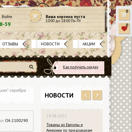
0
Войти
Ваша корзина пуста
10:00 до 18:00 Пн-Пт
58-59
0
ОТЗЫВЫ
НОВОСТИ
АКЦИИ
Как получить скидку
Найти
шом" серебро
НОВОСТИ
Previous
Next
24.08.2022
ул:
CN-2100290
Товары из Европы и
Америки по предзаказам