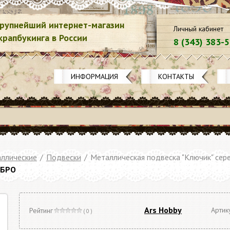
рупнейший интернет-магазин
Личный кабинет
крапбукинга в России
8 (343) 383-
ИНФОРМАЦИЯ
КОНТАКТЫ
ллические
/
Подвески
/
Металлическая подвеска "Ключик" сер
ЕБРО
Ars Hobby
Артик
Рейтинг
( 0 )