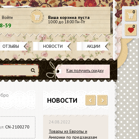
0
Войти
Ваша корзина пуста
10:00 до 18:00 Пн-Пт
58-59
0
ОТЗЫВЫ
НОВОСТИ
АКЦИИ
Как получить скидку
Найти
ебро
НОВОСТИ
Previous
Next
24.08.2022
ул:
CN-2100270
Товары из Европы и
Америки по предзаказам