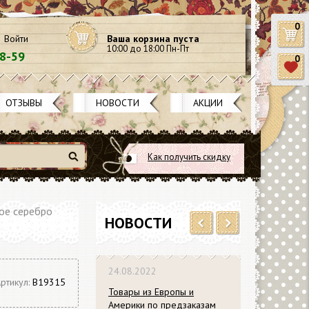
0
Войти
Ваша корзина пуста
10:00 до 18:00 Пн-Пт
58-59
0
ОТЗЫВЫ
НОВОСТИ
АКЦИИ
Как получить скидку
Найти
ное серебро
НОВОСТИ
Previous
Next
24.08.2022
ртикул:
В19315
Товары из Европы и
Америки по предзаказам