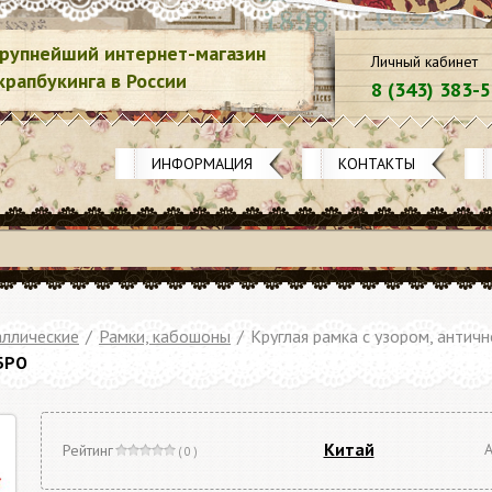
рупнейший интернет-магазин
Личный кабинет
крапбукинга в России
8 (343) 383-
ИНФОРМАЦИЯ
КОНТАКТЫ
ллические
/
Рамки, кабошоны
/
Круглая рамка с узором, антич
БРО
Китай
А
Рейтинг
( 0 )