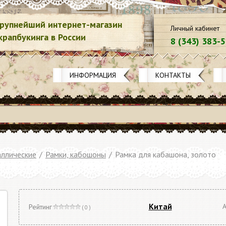
рупнейший интернет-магазин
Личный кабинет
крапбукинга в России
8 (343) 383-
ИНФОРМАЦИЯ
КОНТАКТЫ
ллические
/
Рамки, кабошоны
/
Рамка для кабашона, золото
Китай
А
Рейтинг
( 0 )