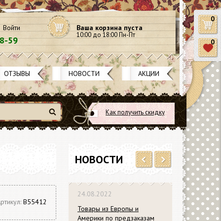
0
Войти
Ваша корзина пуста
10:00 до 18:00 Пн-Пт
58-59
0
ОТЗЫВЫ
НОВОСТИ
АКЦИИ
Как получить скидку
Найти
НОВОСТИ
Previous
Next
24.08.2022
ртикул:
В55412
Товары из Европы и
Америки по предзаказам