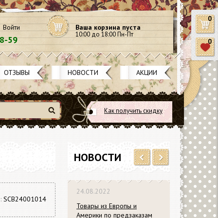
0
Войти
Ваша корзина пуста
10:00 до 18:00 Пн-Пт
58-59
0
ОТЗЫВЫ
НОВОСТИ
АКЦИИ
Как получить скидку
Найти
НОВОСТИ
Previous
Next
24.08.2022
л:
SCB24001014
Товары из Европы и
Америки по предзаказам