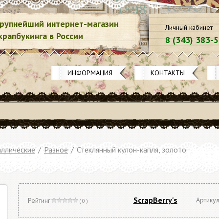
рупнейший интернет-магазин
Личный кабинет
крапбукинга в России
8 (343) 383-
ИНФОРМАЦИЯ
КОНТАКТЫ
ллические
/
Разное
/
Стеклянный кулон-капля, золото
ScrapBerry's
Артику
Рейтинг
( 0 )