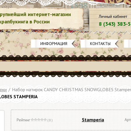
рупнейший интернет-магазин
Личный кабинет
крапбукинга в России
8 (343) 383-
ИНФОРМАЦИЯ
КОНТАКТЫ
рки
/
Набор натирок CANDY CHRISTMAS SNOWGLOBES Stamper
OBES STAMPERIA
Stamperia
Арт
Рейтинг
( 0 )