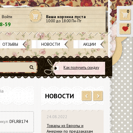
0
Войти
Ваша корзина пуста
10:00 до 18:00 Пн-Пт
58-59
0
ОТЗЫВЫ
НОВОСТИ
АКЦИИ
Как получить скидку
Найти
ia
НОВОСТИ
Previous
Next
24.08.2022
икул:
DFLRB174
Товары из Европы и
Америки по предзаказам