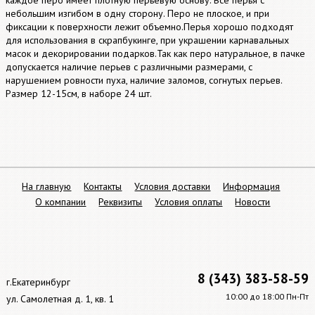
каждое перо имеет плотную перьевую основу. Все перья с
небольшим изгибом в одну сторону. Перо не плоское, и при
фиксации к поверхности лежит объемно.Перья хорошо подходят
для использования в скрапбукинге, при украшении карнавальных
масок и декорировании подарков.Так как перо натуральное, в пачке
допускается наличие перьев с различными размерами, с
нарушением ровности пуха, наличие заломов, согнутых перьев.
Размер 12-15см, в наборе 24 шт.
На главную
Контакты
Условия доставки
Информация
О компании
Реквизиты
Условия оплаты
Новости
8 (343) 383-58-59
г.Екатеринбург
10:00 до 18:00 Пн-Пт
ул. Самолетная д. 1, кв. 1