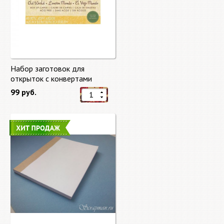
Набор заготовок для
открыток с конвертами
Старый мир (Old World) от
99 руб.
DCWV