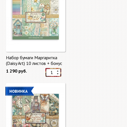
Набор бумаги Маргаритка
(Daisy Art) 10 листов + бонус
от Stamperia
1 290 руб.