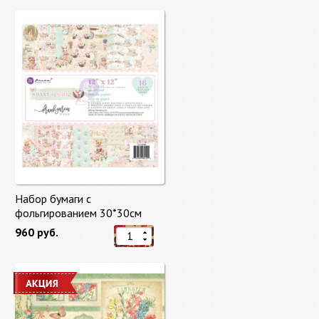
Набор бумаги с
фольгированием 30*30см
Сладкая весна "Sweet Spring"
960 руб.
8 листов Prima Marketing