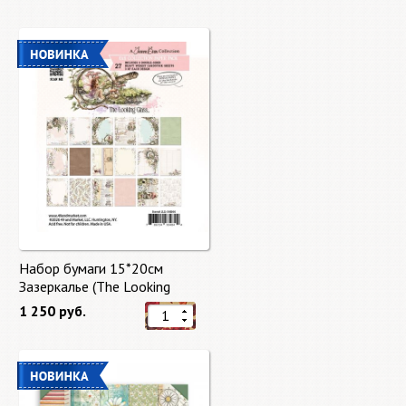
Набор бумаги 15*20см
Зазеркалье (The Looking
Glass) 27 листов от 49 Market
1 250 руб.