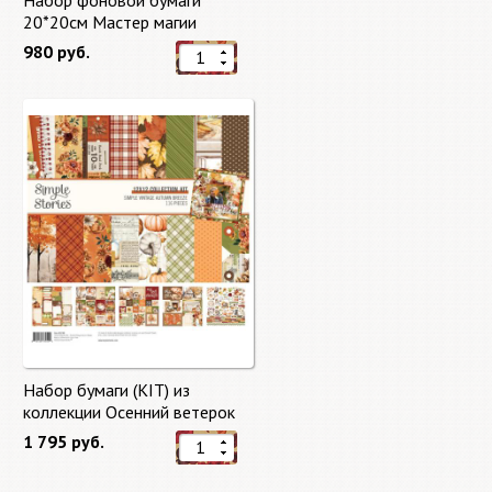
Набор фоновой бумаги
20*20см Мастер магии
"Master of Magic" 10 листов +
980 руб.
бонус от Stamperia
Набор бумаги (KIT) из
коллекции Осенний ветерок
"Autumn Breeze"
1 795 руб.