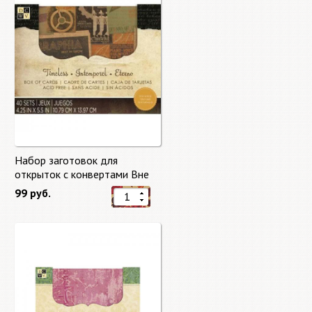
Набор заготовок для
открыток с конвертами Вне
времени (Timeless) от DCWV
99 руб.