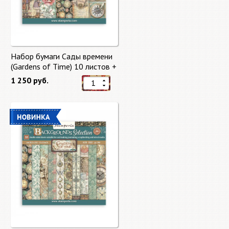
Набор бумаги Сады времени
(Gardens of Time) 10 листов +
бонус от Stamperia
1 250 руб.