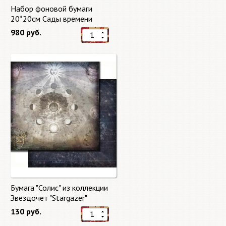
Набор фоновой бумаги
20*20см Сады времени
(Gardens of Time) 10 листов +
980 руб.
бонус от Stamperia
Бумага "Солис" из коллекции
Звездочет "Stargazer"
130 руб.