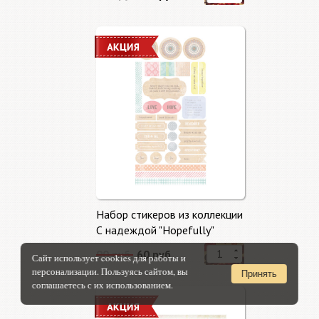
Набор стикеров из коллекции
С надеждой "Hopefully"
90 руб.
60 руб.
Сайт использует cookies для работы и
персонализации. Пользуясь сайтом, вы
Принять
соглашаетесь с их использованием.