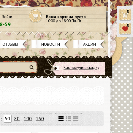
0
Войти
Ваша корзина пуста
10:00 до 18:00 Пн-Пт
58-59
0
ОТЗЫВЫ
НОВОСТИ
АКЦИИ
Как получить скидку
Найти
50
80
100
150
: