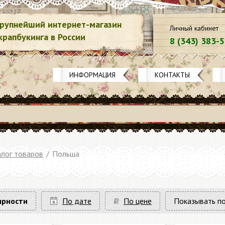
рупнейший интернет-магазин
Личный кабинет
крапбукинга в России
8 (343) 383-
ИНФОРМАЦИЯ
КОНТАКТЫ
лог товаров
/
Польша
ярности
По дате
По цене
Показывать по