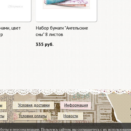
нами, цвет
Набор бумаги "Ангельские
тр
сны" 8 листов
335 руб.
ты
Условия доставки
Информация
иты
Условия оплаты
Новости
аботы и персонализации. Пользуясь сайтом, вы соглашаетесь с их использовани