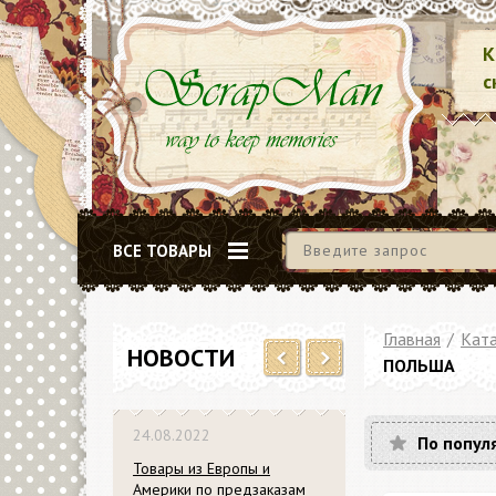
К
с
ВСЕ ТОВАРЫ
Главная
/
Ката
НОВОСТИ
ПОЛЬША
Previous
Next
24.08.2022
По попул
Товары из Европы и
Америки по предзаказам