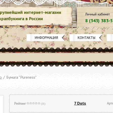
рупнейший интернет-магазин
Личный кабинет
крапбукинга в России
8 (343) 383-
ИНФОРМАЦИЯ
КОНТАКТЫ
о
/
Бумага "Pureness"
7 Dots
Арт
Рейтинг
( 0 )