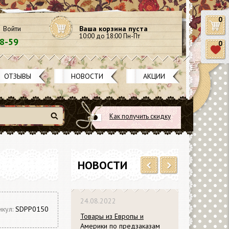
0
Войти
Ваша корзина пуста
10:00 до 18:00 Пн-Пт
58-59
0
ОТЗЫВЫ
НОВОСТИ
АКЦИИ
Как получить скидку
Найти
НОВОСТИ
Previous
Next
24.08.2022
икул:
SDPP0150
Товары из Европы и
Америки по предзаказам