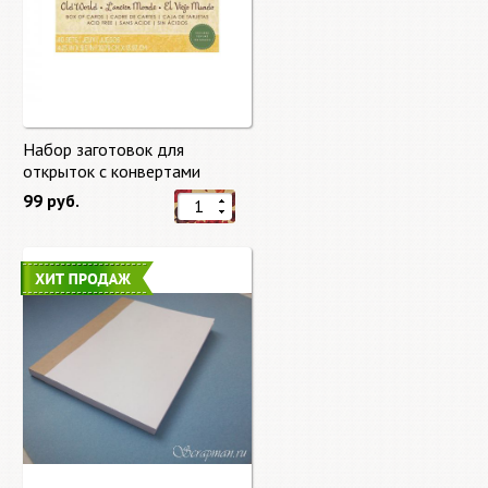
Набор заготовок для
открыток с конвертами
Старый мир (Old World) от
99 руб.
DCWV