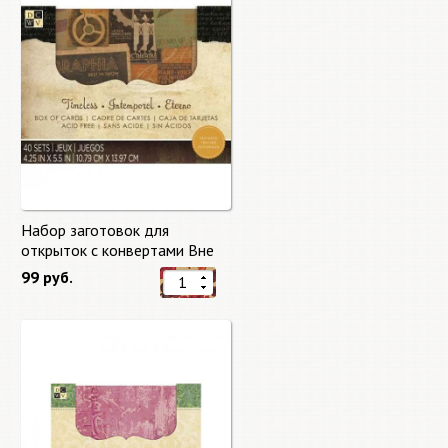
Набор заготовок для
открыток с конвертами Вне
времени (Timeless) от DCWV
99 руб.