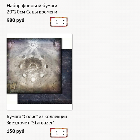
Набор фоновой бумаги
20*20см Сады времени
(Gardens of Time) 10 листов +
980 руб.
бонус от Stamperia
Бумага "Солис" из коллекции
Звездочет "Stargazer"
130 руб.