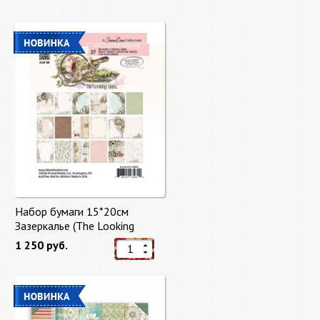
Набор бумаги 15*20см
Зазеркалье (The Looking
Glass) 27 листов от 49 Market
1 250 руб.