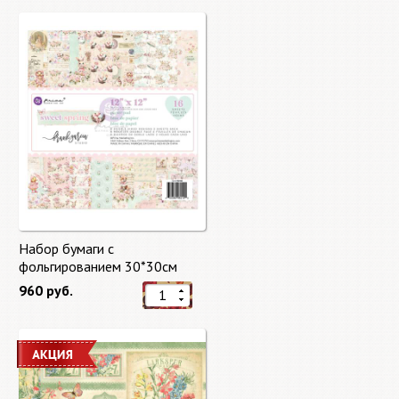
Набор бумаги с
фольгированием 30*30см
Сладкая весна "Sweet Spring"
960 руб.
8 листов Prima Marketing