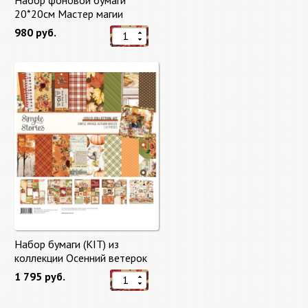
Набор фоновой бумаги
20*20см Мастер магии
"Master of Magic" 10 листов +
980 руб.
бонус от Stamperia
Набор бумаги (KIT) из
коллекции Осенний ветерок
"Autumn Breeze"
1 795 руб.