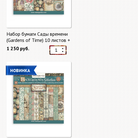
Набор бумаги Сады времени
(Gardens of Time) 10 листов +
бонус от Stamperia
1 250 руб.