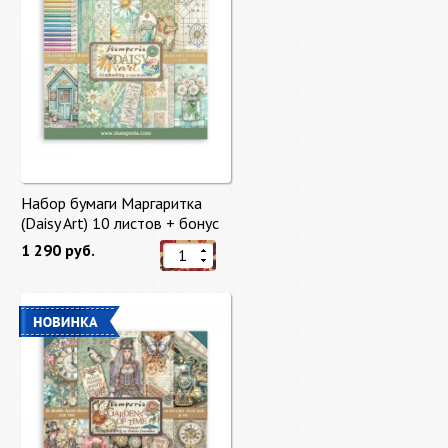
Набор бумаги Маргаритка
(Daisy Art) 10 листов + бонус
от Stamperia
1 290 руб.