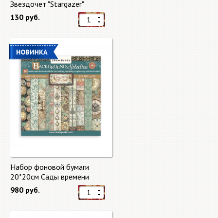
Звездочет "Stargazer"
130 руб.
Набор фоновой бумаги
20*20см Сады времени
(Gardens of Time) 10 листов +
980 руб.
бонус от Stamperia