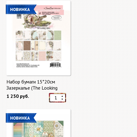
Набор бумаги 15*20см
Зазеркалье (The Looking
Glass) 27 листов от 49 Market
1 250 руб.