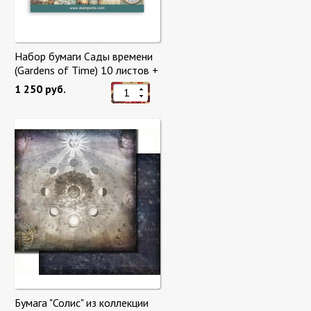
Набор бумаги Сады времени
(Gardens of Time) 10 листов +
бонус от Stamperia
1 250 руб.
Бумага "Солис" из коллекции