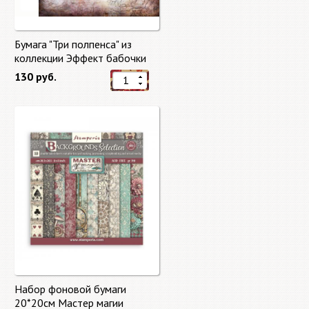
Бумага "Три полпенса" из
коллекции Эффект бабочки
"Butterfly Effect"
130 руб.
Набор фоновой бумаги
20*20см Мастер магии