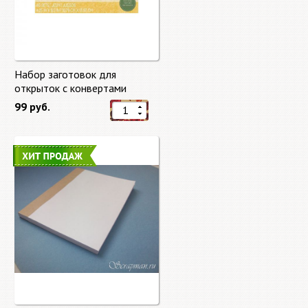
Набор заготовок для
открыток с конвертами
Старый мир (Old World) от
99 руб.
DCWV