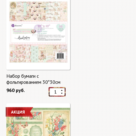
Набор бумаги с
фольгированием 30*30см
Сладкая весна "Sweet Spring"
960 руб.
8 листов Prima Marketing