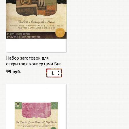
Набор заготовок для
открыток с конвертами Вне
времени (Timeless) от DCWV
99 руб.