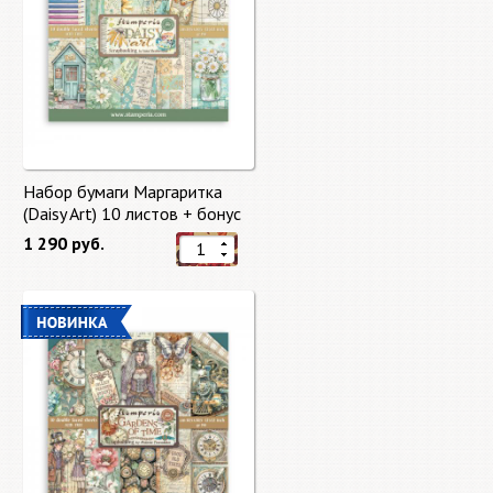
Набор бумаги Маргаритка
(Daisy Art) 10 листов + бонус
от Stamperia
1 290 руб.