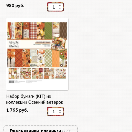
"Master of Magic" 10 листов +
980 руб.
бонус от Stamperia
Набор бумаги (KIT) из
коллекции Осенний ветерок
"Autumn Breeze"
1 795 руб.
Ежедневники, планинги
(222)