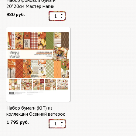
Набор фоновой бумаги
20*20см Мастер магии
"Master of Magic" 10 листов +
980 руб.
бонус от Stamperia
Набор бумаги (KIT) из
коллекции Осенний ветерок
"Autumn Breeze"
1 795 руб.