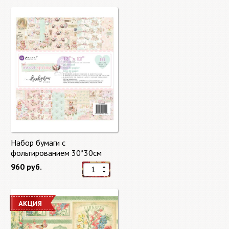
Набор бумаги с
фольгированием 30*30см
Сладкая весна "Sweet Spring"
960 руб.
8 листов Prima Marketing