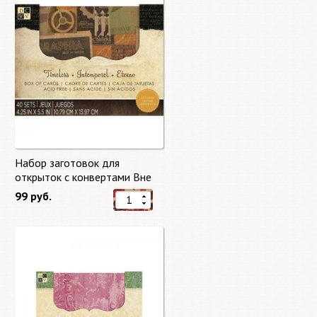
Набор заготовок для
открыток с конвертами Вне
времени (Timeless) от DCWV
99 руб.