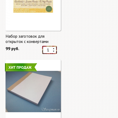
Набор заготовок для
открыток с конвертами
Старый мир (Old World) от
99 руб.
DCWV