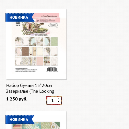
Набор бумаги 15*20см
Зазеркалье (The Looking
Glass) 27 листов от 49 Market
1 250 руб.