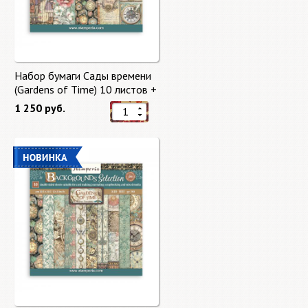
Набор бумаги Сады времени
(Gardens of Time) 10 листов +
бонус от Stamperia
1 250 руб.