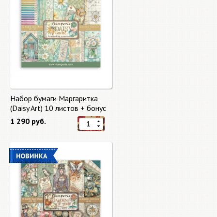
Набор бумаги Маргаритка
(Daisy Art) 10 листов + бонус
от Stamperia
1 290 руб.