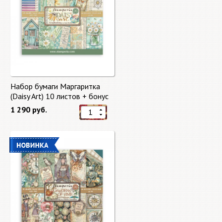
Набор бумаги Маргаритка
(Daisy Art) 10 листов + бонус
от Stamperia
1 290 руб.