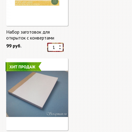
Набор заготовок для
открыток с конвертами
Старый мир (Old World) от
99 руб.
DCWV