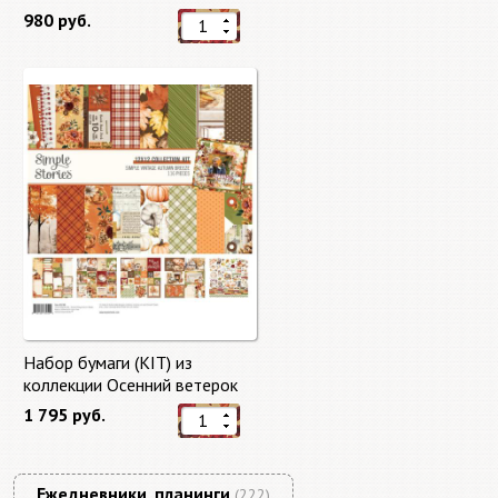
"Master of Magic" 10 листов +
980 руб.
бонус от Stamperia
Набор бумаги (KIT) из
коллекции Осенний ветерок
"Autumn Breeze"
1 795 руб.
Ежедневники, планинги
(222)