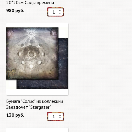
20*20см Сады времени
(Gardens of Time) 10 листов +
980 руб.
бонус от Stamperia
Бумага "Солис" из коллекции
Звездочет "Stargazer"
130 руб.