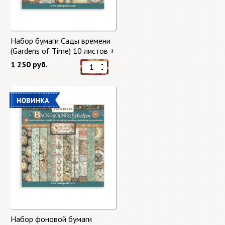
Набор бумаги Сады времени
(Gardens of Time) 10 листов +
бонус от Stamperia
1 250 руб.
Набор фоновой бумаги