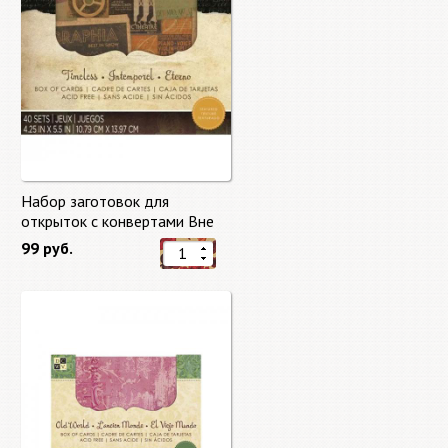
Набор заготовок для
открыток с конвертами Вне
времени (Timeless) от DCWV
99 руб.