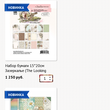
Набор бумаги 15*20см
Зазеркалье (The Looking
Glass) 27 листов от 49 Market
1 250 руб.