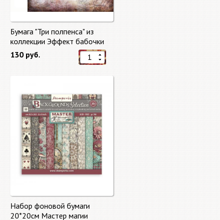
Бумага "Три полпенса" из
коллекции Эффект бабочки
"Butterfly Effect"
130 руб.
Набор фоновой бумаги
20*20см Мастер магии