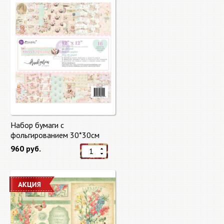
Набор бумаги с
фольгированием 30*30см
Сладкая весна "Sweet Spring"
960 руб.
8 листов Prima Marketing