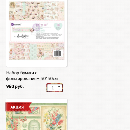
Набор бумаги с
фольгированием 30*30см
Сладкая весна "Sweet Spring"
960 руб.
8 листов Prima Marketing