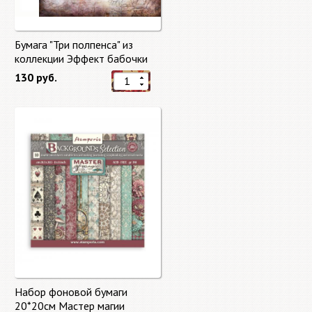
Бумага "Три полпенса" из
коллекции Эффект бабочки
"Butterfly Effect"
130 руб.
Набор фоновой бумаги
20*20см Мастер магии