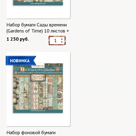
Набор бумаги Сады времени
(Gardens of Time) 10 листов +
бонус от Stamperia
1 250 руб.
Набор фоновой бумаги