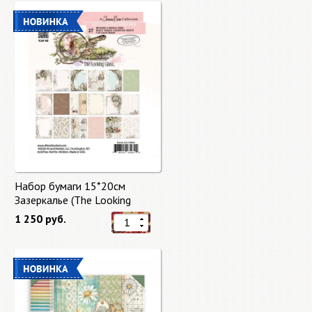
Набор бумаги 15*20см
Зазеркалье (The Looking
Glass) 27 листов от 49 Market
1 250 руб.