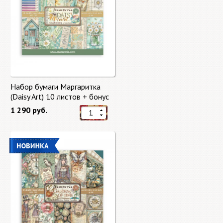
Набор бумаги Маргаритка
(Daisy Art) 10 листов + бонус
от Stamperia
1 290 руб.