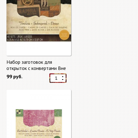
Набор заготовок для
открыток с конвертами Вне
времени (Timeless) от DCWV
99 руб.