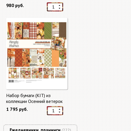
"Master of Magic" 10 листов +
980 руб.
бонус от Stamperia
Набор бумаги (KIT) из
коллекции Осенний ветерок
"Autumn Breeze"
1 795 руб.
Ежедневники, планинги
(222)