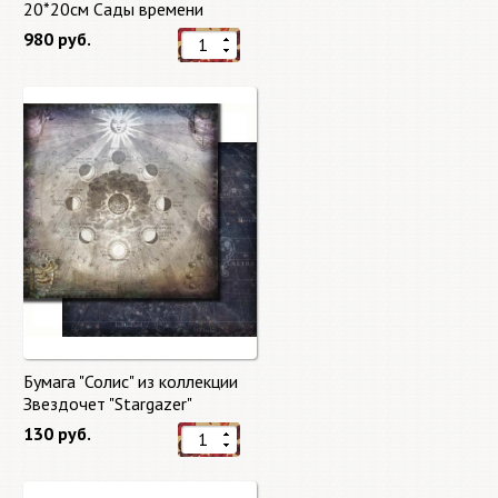
20*20см Сады времени
(Gardens of Time) 10 листов +
980 руб.
бонус от Stamperia
Бумага "Солис" из коллекции
Звездочет "Stargazer"
130 руб.