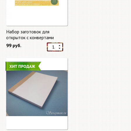
Набор заготовок для
открыток с конвертами
Старый мир (Old World) от
99 руб.
DCWV