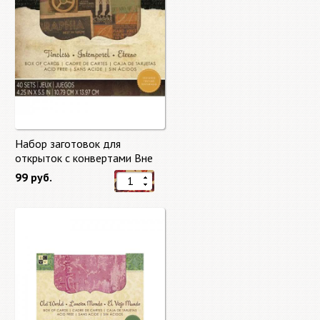
Набор заготовок для
открыток с конвертами Вне
времени (Timeless) от DCWV
99 руб.