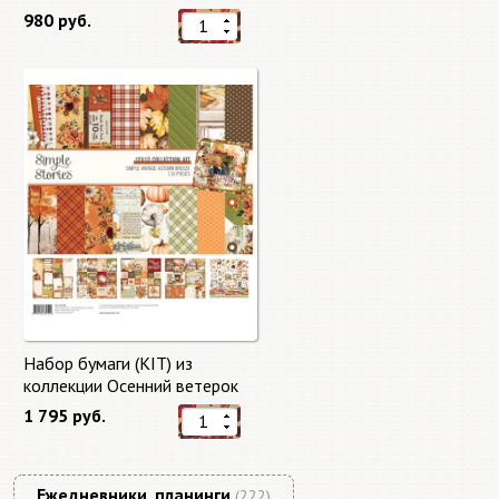
"Master of Magic" 10 листов +
980 руб.
бонус от Stamperia
Набор бумаги (KIT) из
коллекции Осенний ветерок
"Autumn Breeze"
1 795 руб.
Ежедневники, планинги
(222)