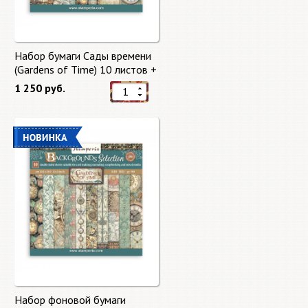
Набор бумаги Сады времени
(Gardens of Time) 10 листов +
бонус от Stamperia
1 250 руб.
Набор фоновой бумаги