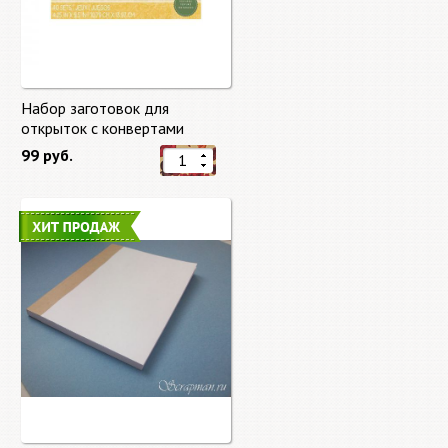
Набор заготовок для
открыток с конвертами
Старый мир (Old World) от
99 руб.
DCWV