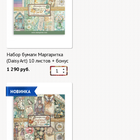
Набор бумаги Маргаритка
(Daisy Art) 10 листов + бонус
от Stamperia
1 290 руб.