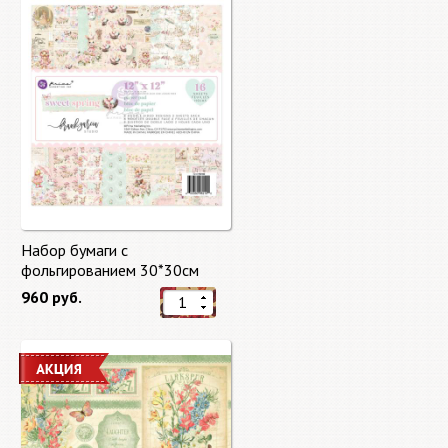
Набор бумаги с
фольгированием 30*30см
Сладкая весна "Sweet Spring"
960 руб.
8 листов Prima Marketing