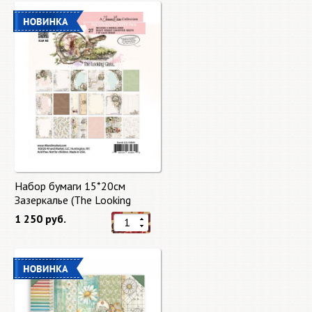
Набор бумаги 15*20см
Зазеркалье (The Looking
Glass) 27 листов от 49 Market
1 250 руб.