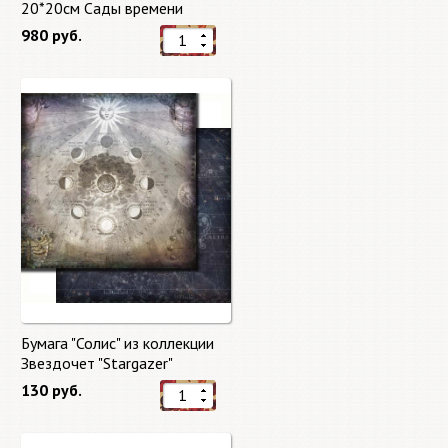
20*20см Сады времени
(Gardens of Time) 10 листов +
980 руб.
бонус от Stamperia
Бумага "Солис" из коллекции
Звездочет "Stargazer"
130 руб.