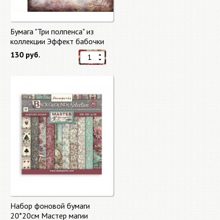
Бумага "Три полпенса" из
коллекции Эффект бабочки
"Butterfly Effect"
130 руб.
Набор фоновой бумаги
20*20см Мастер магии