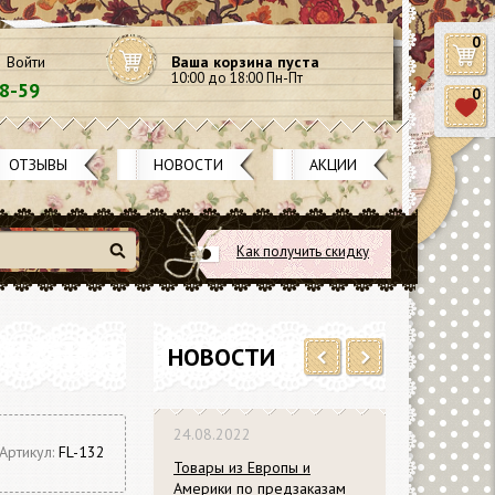
0
Войти
Ваша корзина пуста
10:00 до 18:00 Пн-Пт
58-59
0
ОТЗЫВЫ
НОВОСТИ
АКЦИИ
Как получить скидку
Найти
НОВОСТИ
Previous
Next
24.08.2022
Артикул:
FL-132
Товары из Европы и
Америки по предзаказам