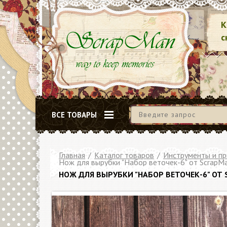
К
с
ВСЕ ТОВАРЫ
Главная
/
Каталог товаров
/
Инструменты и п
Нож для вырубки "Набор веточек-6" от ScrapM
НОЖ ДЛЯ ВЫРУБКИ "НАБОР ВЕТОЧЕК-6" ОТ