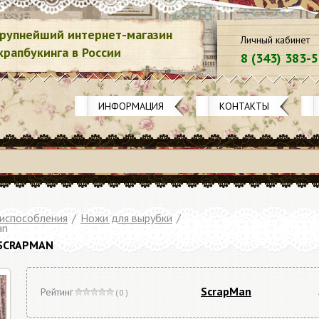
рупнейший интернет-магазин
Личный кабинет
крапбукинга в России
8 (343) 383-
ИНФОРМАЦИЯ
КОНТАКТЫ
риспособления
/
Ножи для вырубки
/
an
 SCRAPMAN
ScrapMan
Рейтинг
( 0 )