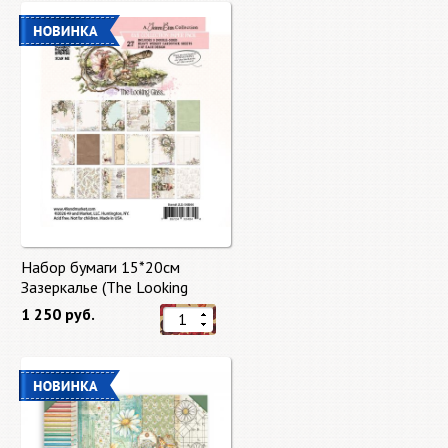
Набор бумаги 15*20см
Зазеркалье (The Looking
Glass) 27 листов от 49 Market
1 250 руб.