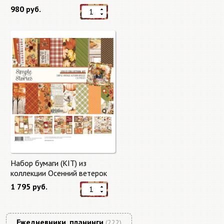
"Master of Magic" 10 листов +
980 руб.
бонус от Stamperia
Набор бумаги (KIT) из
коллекции Осенний ветерок
"Autumn Breeze"
1 795 руб.
Ежедневники, планинги
(222)