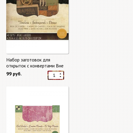
Набор заготовок для
открыток с конвертами Вне
времени (Timeless) от DCWV
99 руб.