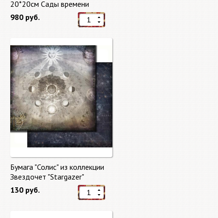
20*20см Сады времени
(Gardens of Time) 10 листов +
980 руб.
бонус от Stamperia
Бумага "Солис" из коллекции
Звездочет "Stargazer"
130 руб.