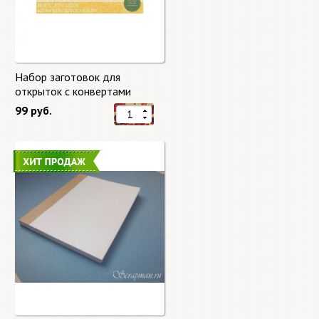
Набор заготовок для
открыток с конвертами
Старый мир (Old World) от
99 руб.
DCWV