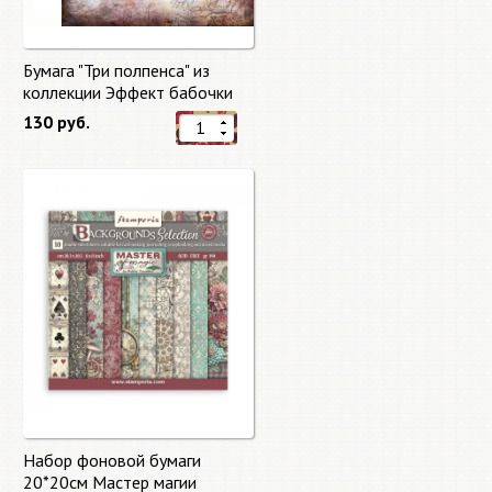
Бумага "Три полпенса" из
коллекции Эффект бабочки
"Butterfly Effect"
130 руб.
Набор фоновой бумаги
20*20см Мастер магии