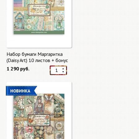
Набор бумаги Маргаритка
(Daisy Art) 10 листов + бонус
от Stamperia
1 290 руб.