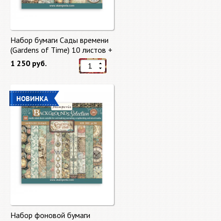
Набор бумаги Сады времени
(Gardens of Time) 10 листов +
бонус от Stamperia
1 250 руб.
Набор фоновой бумаги