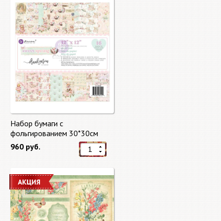
Набор бумаги с
фольгированием 30*30см
Сладкая весна "Sweet Spring"
960 руб.
8 листов Prima Marketing