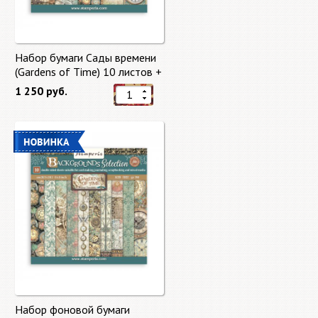
Набор бумаги Сады времени
(Gardens of Time) 10 листов +
бонус от Stamperia
1 250 руб.
Набор фоновой бумаги