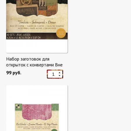
Набор заготовок для
открыток с конвертами Вне
времени (Timeless) от DCWV
99 руб.