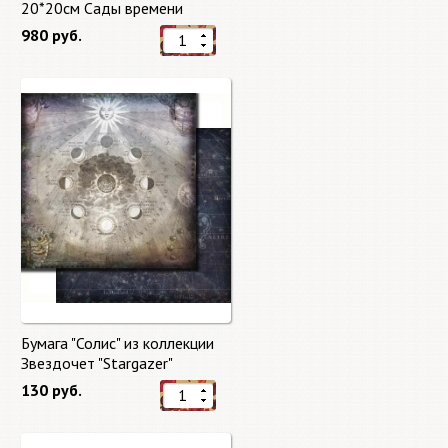
20*20см Сады времени
(Gardens of Time) 10 листов +
980 руб.
бонус от Stamperia
Бумага "Солис" из коллекции
Звездочет "Stargazer"
130 руб.