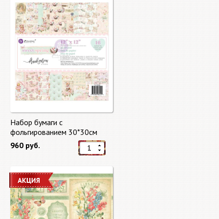
Набор бумаги с
фольгированием 30*30см
Сладкая весна "Sweet Spring"
960 руб.
8 листов Prima Marketing