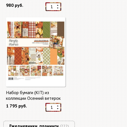
"Master of Magic" 10 листов +
980 руб.
бонус от Stamperia
Набор бумаги (KIT) из
коллекции Осенний ветерок
"Autumn Breeze"
1 795 руб.
Ежедневники, планинги
(222)