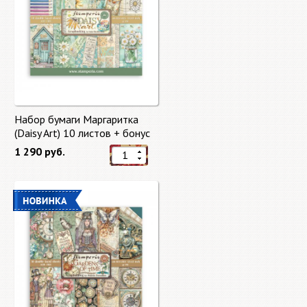
Набор бумаги Маргаритка
(Daisy Art) 10 листов + бонус
от Stamperia
1 290 руб.