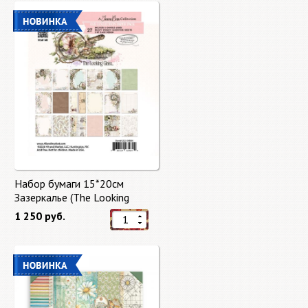
Набор бумаги 15*20см
Зазеркалье (The Looking
Glass) 27 листов от 49 Market
1 250 руб.