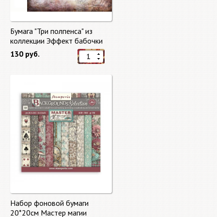
Бумага "Три полпенса" из
коллекции Эффект бабочки
"Butterfly Effect"
130 руб.
Набор фоновой бумаги
20*20см Мастер магии