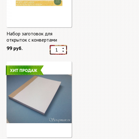
Набор заготовок для
открыток с конвертами
Старый мир (Old World) от
99 руб.
DCWV